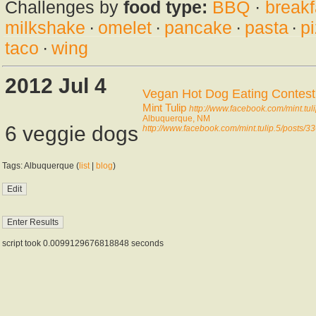
Challenges by
food type:
BBQ
·
breakf
milkshake
·
omelet
·
pancake
·
pasta
·
p
taco
·
wing
2012 Jul 4
Vegan Hot Dog Eating Contest
Mint Tulip
http://www.facebook.com/mint.tuli
Albuquerque, NM
6 veggie dogs
http://www.facebook.com/mint.tulip.5/posts
Tags: Albuquerque (
list
|
blog
)
script took 0.0099129676818848 seconds