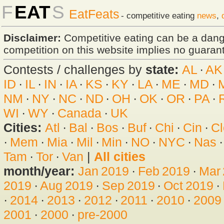
F
EAT
S
EatFeats
- competitive eating
news
,
Disclaimer:
Competitive eating can be a dan
competition on this website implies no guarante
Contests / challenges by
state:
AL
·
AK
ID
·
IL
·
IN
·
IA
·
KS
·
KY
·
LA
·
ME
·
MD
·
NM
·
NY
·
NC
·
ND
·
OH
·
OK
·
OR
·
PA
·
WI
·
WY
·
Canada
·
UK
Cities:
Atl
·
Bal
·
Bos
·
Buf
·
Chi
·
Cin
·
Cl
·
Mem
·
Mia
·
Mil
·
Min
·
NO
·
NYC
·
Nas
Tam
·
Tor
·
Van
|
All cities
month/year:
Jan 2019
·
Feb 2019
·
Mar
2019
·
Aug 2019
·
Sep 2019
·
Oct 2019
·
·
2014
·
2013
·
2012
·
2011
·
2010
·
2009
2001
·
2000
·
pre-2000