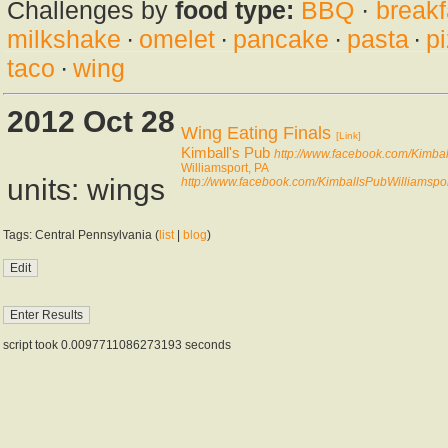
Challenges by
food type:
BBQ
·
breakf
milkshake
·
omelet
·
pancake
·
pasta
·
p
taco
·
wing
2012 Oct 28
Wing Eating Finals
[Link]
Kimball's Pub
http://www.facebook.com/Kimba
Williamsport, PA
units: wings
http://www.facebook.com/KimballsPubWilliamsp
Tags: Central Pennsylvania (
list
|
blog
)
script took 0.0097711086273193 seconds