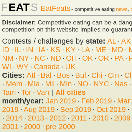
F
EAT
S
EatFeats
- competitive eating
news
,
Disclaimer:
Competitive eating can be a dan
competition on this website implies no guarante
Contests / challenges by
state:
AL
·
AK
ID
·
IL
·
IN
·
IA
·
KS
·
KY
·
LA
·
ME
·
MD
·
NM
·
NY
·
NC
·
ND
·
OH
·
OK
·
OR
·
PA
·
WI
·
WY
·
Canada
·
UK
Cities:
Atl
·
Bal
·
Bos
·
Buf
·
Chi
·
Cin
·
Cl
·
Mem
·
Mia
·
Mil
·
Min
·
NO
·
NYC
·
Nas
Tam
·
Tor
·
Van
|
All cities
month/year:
Jan 2019
·
Feb 2019
·
Mar
2019
·
Aug 2019
·
Sep 2019
·
Oct 2019
·
·
2014
·
2013
·
2012
·
2011
·
2010
·
2009
2001
·
2000
·
pre-2000