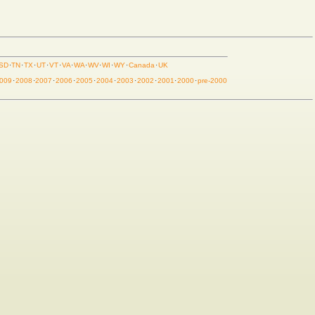
SD
·
TN
·
TX
·
UT
·
VT
·
VA
·
WA
·
WV
·
WI
·
WY
·
Canada
·
UK
009
·
2008
·
2007
·
2006
·
2005
·
2004
·
2003
·
2002
·
2001
·
2000
·
pre-2000