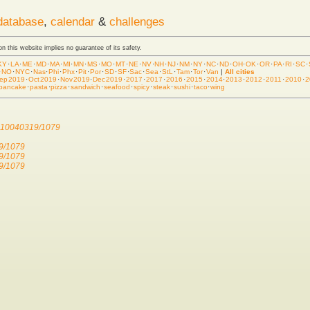
database
,
calendar
&
challenges
 on this website implies no guarantee of its safety.
KY
·
LA
·
ME
·
MD
·
MA
·
MI
·
MN
·
MS
·
MO
·
MT
·
NE
·
NV
·
NH
·
NJ
·
NM
·
NY
·
NC
·
ND
·
OH
·
OK
·
OR
·
PA
·
RI
·
SC
·
·
NO
·
NYC
·
Nas
·
Phi
·
Phx
·
Pit
·
Por
·
SD
·
SF
·
Sac
·
Sea
·
StL
·
Tam
·
Tor
·
Van
|
All cities
ep 2019
·
Oct 2019
·
Nov 2019
·
Dec 2019
·
2017
·
2017
·
2016
·
2015
·
2014
·
2013
·
2012
·
2011
·
2010
·
2
pancake
·
pasta
·
pizza
·
sandwich
·
seafood
·
spicy
·
steak
·
sushi
·
taco
·
wing
/910040319/1079
19/1079
19/1079
19/1079