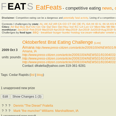
F
EAT
S
EatFeats
- competitive eating
news
,
Disclaimer:
Competitive eating can be a dangerous and
potentially fatal activity
. Listing of a competition
Contests / challenges by
state:
AL
·
AK
·
AZ
·
AR
·
CA
·
CO
·
CT
·
DC
·
DE
·
FL
·
GA
·
HI
·
ID
·
IL
·
IN
·
IA
·
KS
·
Cities:
Atl
·
Bal
·
Bos
·
Buf
·
Chi
·
Cin
·
Cle
·
Dal
·
Den
·
Det
·
Hou
·
Ind
·
KC
·
LA
·
Lon
·
LV
·
Mem
·
Mia
·
Mil
·
Min
month/year:
Jan 2019
·
Feb 2019
·
Mar 2019
·
Apr 2019
·
May 2019
·
Jun 2019
·
Jul 2019
·
Aug 2019
·
S
Challenges by
food type:
BBQ
·
breakfast
·
burger
·
burrito
·
hot dog
·
ice cream
·
milkshake
·
omelet
·
Oktoberfest Brat Eating Challenge
[Link]
Amana
http://www.press-citizen.com/article/20091004/NEWS01
2009 Oct 3
Amana, IA
http://www.press-citizen.com/article/20091004/NEWS01/9100403
units: pounds
http://www.press-citizen.com/article/20091004/NEWS01/9100403
http://www.press-citizen.com/article/20091004/NEWS01/9100403
Contact: dfratella@yahoo.com 319-361-9281
Tags: Cedar Rapids (
list
|
blog
)
1 unapproved new prize
?
?
?
Dennis "The Diesel" Fratella
?
?
?
Mark "the muncher" Williams
Marshalltown, IA
1 unapproved new result