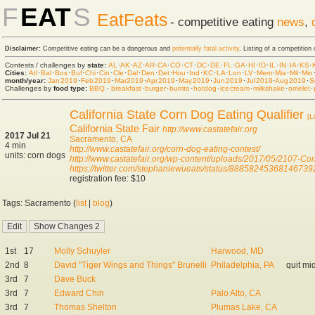
F
EAT
S
EatFeats
- competitive eating
news
,
Disclaimer:
Competitive eating can be a dangerous and
potentially fatal activity
. Listing of a competition
Contests / challenges by
state:
AL
·
AK
·
AZ
·
AR
·
CA
·
CO
·
CT
·
DC
·
DE
·
FL
·
GA
·
HI
·
ID
·
IL
·
IN
·
IA
·
KS
·
Cities:
Atl
·
Bal
·
Bos
·
Buf
·
Chi
·
Cin
·
Cle
·
Dal
·
Den
·
Det
·
Hou
·
Ind
·
KC
·
LA
·
Lon
·
LV
·
Mem
·
Mia
·
Mil
·
Min
month/year:
Jan 2019
·
Feb 2019
·
Mar 2019
·
Apr 2019
·
May 2019
·
Jun 2019
·
Jul 2019
·
Aug 2019
·
S
Challenges by
food type:
BBQ
·
breakfast
·
burger
·
burrito
·
hot dog
·
ice cream
·
milkshake
·
omelet
·
California State Corn Dog Eating Qualifier
[L
California State Fair
http://www.castatefair.org
2017 Jul 21
Sacramento, CA
4 min
http://www.castatefair.org/corn-dog-eating-contest/
units: corn dogs
http://www.castatefair.org/wp-content/uploads/2017/05/2107-Corn
https://twitter.com/stephaniewueats/status/88858245368146739
registration fee: $10
Tags: Sacramento (
list
|
blog
)
1st
17
Molly Schuyler
Harwood, MD
2nd
8
David "Tiger Wings and Things" Brunelli
Philadelphia, PA
quit m
3rd
7
Dave Buck
3rd
7
Edward Chin
Palo Alto, CA
3rd
7
Thomas Shelton
Plumas Lake, CA