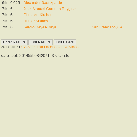
6th
6.625
Alexander Saenzpardo
7th
6
Juan Manuel Cardona Roygoza
7th
6
Chris Ion-Kircher
7th
6
Hunter Mathos
7th
6
Sergio Reyes-Raya
San Francisco, CA
2017 Jul 21
CA State Fair Facebook Live video
script took 0.014559984207153 seconds