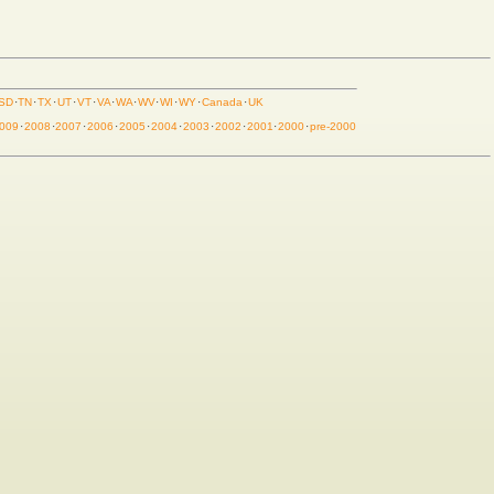
SD
·
TN
·
TX
·
UT
·
VT
·
VA
·
WA
·
WV
·
WI
·
WY
·
Canada
·
UK
009
·
2008
·
2007
·
2006
·
2005
·
2004
·
2003
·
2002
·
2001
·
2000
·
pre-2000