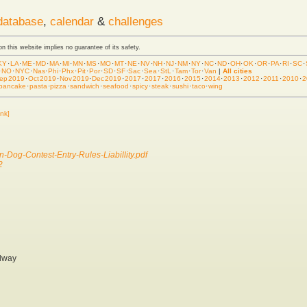
database
,
calendar
&
challenges
 on this website implies no guarantee of its safety.
KY
·
LA
·
ME
·
MD
·
MA
·
MI
·
MN
·
MS
·
MO
·
MT
·
NE
·
NV
·
NH
·
NJ
·
NM
·
NY
·
NC
·
ND
·
OH
·
OK
·
OR
·
PA
·
RI
·
SC
·
·
NO
·
NYC
·
Nas
·
Phi
·
Phx
·
Pit
·
Por
·
SD
·
SF
·
Sac
·
Sea
·
StL
·
Tam
·
Tor
·
Van
|
All cities
ep 2019
·
Oct 2019
·
Nov 2019
·
Dec 2019
·
2017
·
2017
·
2016
·
2015
·
2014
·
2013
·
2012
·
2011
·
2010
·
2
pancake
·
pasta
·
pizza
·
sandwich
·
seafood
·
spicy
·
steak
·
sushi
·
taco
·
wing
ink]
-Dog-Contest-Entry-Rules-Liabillity.pdf
2
idway