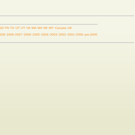
SD
·
TN
·
TX
·
UT
·
VT
·
VA
·
WA
·
WV
·
WI
·
WY
·
Canada
·
UK
009
·
2008
·
2007
·
2006
·
2005
·
2004
·
2003
·
2002
·
2001
·
2000
·
pre-2000