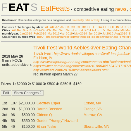
F
EAT
S
EatFeats
- competitive eating
news
,
Disclaimer:
Competitive eating can be a dangerous and
potentially fatal activity
. Listing of a competition
Contests / challenges by
state:
AL
·
AK
·
AZ
·
AR
·
CA
·
CO
·
CT
·
DC
·
DE
·
FL
·
GA
·
HI
·
ID
·
IL
·
IN
·
IA
·
KS
·
Cities:
Atl
·
Bal
·
Bos
·
Buf
·
Chi
·
Cin
·
Cle
·
Dal
·
Den
·
Det
·
Hou
·
Ind
·
KC
·
LA
·
Lon
·
LV
·
Mem
·
Mia
·
Mil
·
Min
month/year:
Jan 2019
·
Feb 2019
·
Mar 2019
·
Apr 2019
·
May 2019
·
Jun 2019
·
Jul 2019
·
Aug 2019
·
S
Challenges by
food type:
BBQ
·
breakfast
·
burger
·
burrito
·
hot dog
·
ice cream
·
milkshake
·
omelet
·
Tivoli Fest World Aebleskiver Eating Cha
Tivoli Fest
http://www.danishvillages.com/tivoli-fest-julefest/
2018 May 26
Elk Horn, IA
8 min IFOCE
http://www.majorleagueeating.com/contests.php?action=deta
units: aebelskivers
https://twitter.com/eatingcontest/status/100048512428111872
http://eatfeats.com/2018-tivoli-aebleskivers.html
registration opens March 27
Prizes:
1:
$2000
2:
$1000
3:
$500
4:
$350
5:
$150
1st
107
$2,000.00
Geoffrey Esper
Oxford, MA
2nd
98
$1,000.00
Darron Breeden
Orange, VA
3rd
96
$500.00
Gideon Oji
Morrow, GA
4th
58
$350.00
Gordon "Hungry" Hazzard
5th
46
$150.00
Ethan Teske
Stewartville, MN