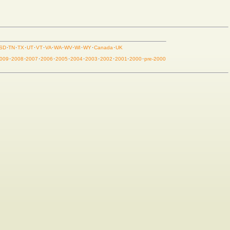
SD
·
TN
·
TX
·
UT
·
VT
·
VA
·
WA
·
WV
·
WI
·
WY
·
Canada
·
UK
009
·
2008
·
2007
·
2006
·
2005
·
2004
·
2003
·
2002
·
2001
·
2000
·
pre-2000