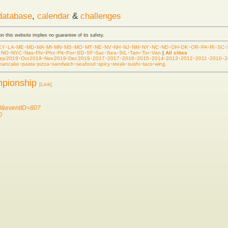
database
,
calendar
&
challenges
 on this website implies no guarantee of its safety.
KY
·
LA
·
ME
·
MD
·
MA
·
MI
·
MN
·
MS
·
MO
·
MT
·
NE
·
NV
·
NH
·
NJ
·
NM
·
NY
·
NC
·
ND
·
OH
·
OK
·
OR
·
PA
·
RI
·
SC
·
·
NO
·
NYC
·
Nas
·
Phi
·
Phx
·
Pit
·
Por
·
SD
·
SF
·
Sac
·
Sea
·
StL
·
Tam
·
Tor
·
Van
|
All cities
ep 2019
·
Oct 2019
·
Nov 2019
·
Dec 2019
·
2017
·
2017
·
2016
·
2015
·
2014
·
2013
·
2012
·
2011
·
2010
·
2
pancake
·
pasta
·
pizza
·
sandwich
·
seafood
·
spicy
·
steak
·
sushi
·
taco
·
wing
mpionship
[Link]
il&eventID=807
0