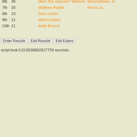
6th
36
Mark "the muncher" Williams
Marshalltown, IA
7th
35
Matthew Raible
Peoria, IL
8th
23
Das Loomis
9th
21
Meliss Klabel
10th
21
Keith Branch
script took 0.010938882827759 seconds