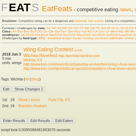
F
EAT
S
EatFeats
- competitive eating
news
,
Disclaimer:
Competitive eating can be a dangerous and
potentially fatal activity
. Listing of a competition
Contests / challenges by
state:
AL
·
AK
·
AZ
·
AR
·
CA
·
CO
·
CT
·
DC
·
DE
·
FL
·
GA
·
HI
·
ID
·
IL
·
IN
·
IA
·
KS
·
Cities:
Atl
·
Bal
·
Bos
·
Buf
·
Chi
·
Cin
·
Cle
·
Dal
·
Den
·
Det
·
Hou
·
Ind
·
KC
·
LA
·
Lon
·
LV
·
Mem
·
Mia
·
Mil
·
Min
month/year:
Jan 2019
·
Feb 2019
·
Mar 2019
·
Apr 2019
·
May 2019
·
Jun 2019
·
Jul 2019
·
Aug 2019
·
S
Challenges by
food type:
BBQ
·
breakfast
·
burger
·
burrito
·
hot dog
·
ice cream
·
milkshake
·
omelet
·
Wing Eating Contest
[Link]
2018 Jun 3
Wichita Riverfest
http://wichitariverfest.com
5 min
Wichita, KS
units: wings
http://www.ksn.com/news/local/saturday-at-riverfest-brings-boat-r
http://www.ksn.com/sports/local-sports/competitors-chow-down-durin
Tags: Wichita (
list
|
blog
)
1st
19
Steve Larson
Park City, KS
2nd
19
Brandon Anukam
script took 0.0095088481903076 seconds