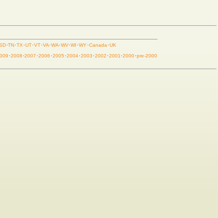
SD
·
TN
·
TX
·
UT
·
VT
·
VA
·
WA
·
WV
·
WI
·
WY
·
Canada
·
UK
009
·
2008
·
2007
·
2006
·
2005
·
2004
·
2003
·
2002
·
2001
·
2000
·
pre-2000