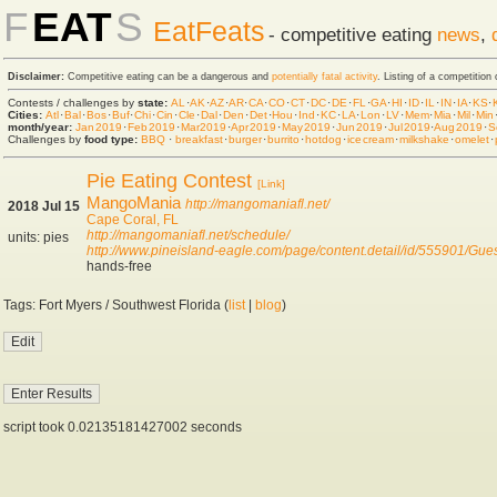
F
EAT
S
EatFeats
- competitive eating
news
,
Disclaimer:
Competitive eating can be a dangerous and
potentially fatal activity
. Listing of a competition
Contests / challenges by
state:
AL
·
AK
·
AZ
·
AR
·
CA
·
CO
·
CT
·
DC
·
DE
·
FL
·
GA
·
HI
·
ID
·
IL
·
IN
·
IA
·
KS
·
Cities:
Atl
·
Bal
·
Bos
·
Buf
·
Chi
·
Cin
·
Cle
·
Dal
·
Den
·
Det
·
Hou
·
Ind
·
KC
·
LA
·
Lon
·
LV
·
Mem
·
Mia
·
Mil
·
Min
month/year:
Jan 2019
·
Feb 2019
·
Mar 2019
·
Apr 2019
·
May 2019
·
Jun 2019
·
Jul 2019
·
Aug 2019
·
S
Challenges by
food type:
BBQ
·
breakfast
·
burger
·
burrito
·
hot dog
·
ice cream
·
milkshake
·
omelet
·
Pie Eating Contest
[Link]
MangoMania
http://mangomaniafl.net/
2018 Jul 15
Cape Coral, FL
http://mangomaniafl.net/schedule/
units: pies
http://www.pineisland-eagle.com/page/content.detail/id/555901/G
hands-free
Tags: Fort Myers / Southwest Florida (
list
|
blog
)
script took 0.02135181427002 seconds