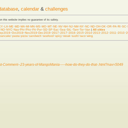
database
,
calendar
&
challenges
 on this website implies no guarantee of its safety.
KY
·
LA
·
ME
·
MD
·
MA
·
MI
·
MN
·
MS
·
MO
·
MT
·
NE
·
NV
·
NH
·
NJ
·
NM
·
NY
·
NC
·
ND
·
OH
·
OK
·
OR
·
PA
·
RI
·
SC
·
·
NO
·
NYC
·
Nas
·
Phi
·
Phx
·
Pit
·
Por
·
SD
·
SF
·
Sac
·
Sea
·
StL
·
Tam
·
Tor
·
Van
|
All cities
ep 2019
·
Oct 2019
·
Nov 2019
·
Dec 2019
·
2017
·
2017
·
2016
·
2015
·
2014
·
2013
·
2012
·
2011
·
2010
·
2
pancake
·
pasta
·
pizza
·
sandwich
·
seafood
·
spicy
·
steak
·
sushi
·
taco
·
wing
uest-Comment--23-years-of-MangoMania-----how-do-they-do-that-.html?nav=5049