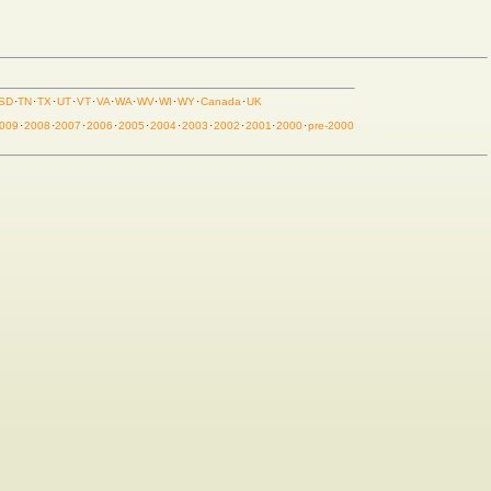
SD
·
TN
·
TX
·
UT
·
VT
·
VA
·
WA
·
WV
·
WI
·
WY
·
Canada
·
UK
009
·
2008
·
2007
·
2006
·
2005
·
2004
·
2003
·
2002
·
2001
·
2000
·
pre-2000