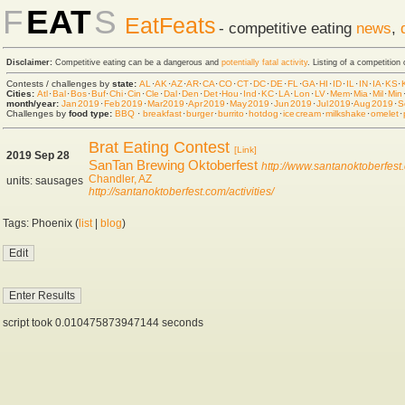
F
EAT
S
EatFeats
- competitive eating
news
,
Disclaimer:
Competitive eating can be a dangerous and
potentially fatal activity
. Listing of a competition
Contests / challenges by
state:
AL
·
AK
·
AZ
·
AR
·
CA
·
CO
·
CT
·
DC
·
DE
·
FL
·
GA
·
HI
·
ID
·
IL
·
IN
·
IA
·
KS
·
Cities:
Atl
·
Bal
·
Bos
·
Buf
·
Chi
·
Cin
·
Cle
·
Dal
·
Den
·
Det
·
Hou
·
Ind
·
KC
·
LA
·
Lon
·
LV
·
Mem
·
Mia
·
Mil
·
Min
month/year:
Jan 2019
·
Feb 2019
·
Mar 2019
·
Apr 2019
·
May 2019
·
Jun 2019
·
Jul 2019
·
Aug 2019
·
S
Challenges by
food type:
BBQ
·
breakfast
·
burger
·
burrito
·
hot dog
·
ice cream
·
milkshake
·
omelet
·
Brat Eating Contest
[Link]
2019 Sep 28
SanTan Brewing Oktoberfest
http://www.santanoktoberfest
Chandler, AZ
units: sausages
http://santanoktoberfest.com/activities/
Tags: Phoenix (
list
|
blog
)
script took 0.010475873947144 seconds