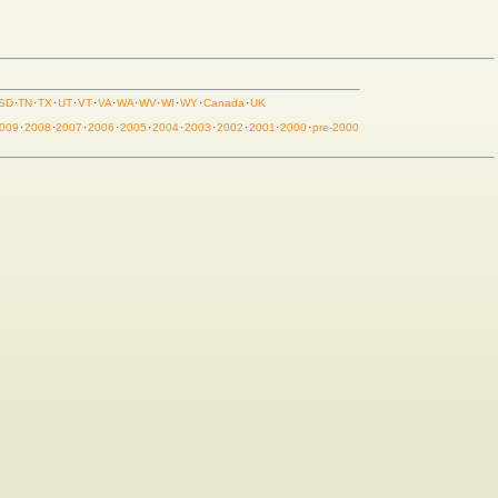
SD
·
TN
·
TX
·
UT
·
VT
·
VA
·
WA
·
WV
·
WI
·
WY
·
Canada
·
UK
009
·
2008
·
2007
·
2006
·
2005
·
2004
·
2003
·
2002
·
2001
·
2000
·
pre-2000