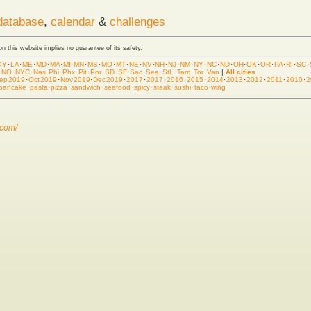
database
,
calendar
&
challenges
 on this website implies no guarantee of its safety.
KY
·
LA
·
ME
·
MD
·
MA
·
MI
·
MN
·
MS
·
MO
·
MT
·
NE
·
NV
·
NH
·
NJ
·
NM
·
NY
·
NC
·
ND
·
OH
·
OK
·
OR
·
PA
·
RI
·
SC
·
·
NO
·
NYC
·
Nas
·
Phi
·
Phx
·
Pit
·
Por
·
SD
·
SF
·
Sac
·
Sea
·
StL
·
Tam
·
Tor
·
Van
|
All cities
ep 2019
·
Oct 2019
·
Nov 2019
·
Dec 2019
·
2017
·
2017
·
2016
·
2015
·
2014
·
2013
·
2012
·
2011
·
2010
·
2
pancake
·
pasta
·
pizza
·
sandwich
·
seafood
·
spicy
·
steak
·
sushi
·
taco
·
wing
.com/