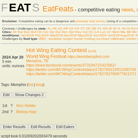
F
EAT
S
EatFeats
- competitive eating
news
,
Disclaimer:
Competitive eating can be a dangerous and
potentially fatal activity
. Listing of a competition
Contests / challenges by
state:
AL
·
AK
·
AZ
·
AR
·
CA
·
CO
·
CT
·
DC
·
DE
·
FL
·
GA
·
HI
·
ID
·
IL
·
IN
·
IA
·
KS
·
Cities:
Atl
·
Bal
·
Bos
·
Buf
·
Chi
·
Cin
·
Cle
·
Dal
·
Den
·
Det
·
Hou
·
Ind
·
KC
·
LA
·
Lon
·
LV
·
Mem
·
Mia
·
Mil
·
Min
month/year:
Jan 2019
·
Feb 2019
·
Mar 2019
·
Apr 2019
·
May 2019
·
Jun 2019
·
Jul 2019
·
Aug 2019
·
S
Challenges by
food type:
BBQ
·
breakfast
·
burger
·
burrito
·
hot dog
·
ice cream
·
milkshake
·
omelet
·
Hot Wing Eating Contest
[Link]
World Wing Festival
https://worldwingfest.com
2024 Apr 20
Memphis, TN
5 min
https://www.facebook.com/events/373184715423962/
units: ounces
https://twitter.com/WCWingContest/status/1782769219551080769
https://twitter.com/WCWingContest/status/1782783766877921571
Tags: Memphis (
list
|
blog
)
1st
?
Nicc Hobbs
2nd
?
Bishop Argo
script took 0.01009202003479 seconds