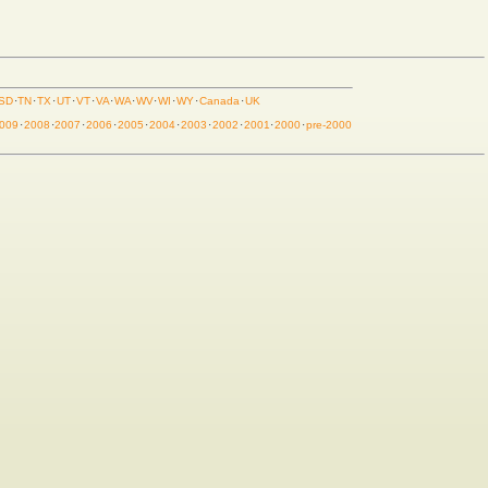
SD
·
TN
·
TX
·
UT
·
VT
·
VA
·
WA
·
WV
·
WI
·
WY
·
Canada
·
UK
009
·
2008
·
2007
·
2006
·
2005
·
2004
·
2003
·
2002
·
2001
·
2000
·
pre-2000