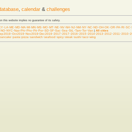
database
,
calendar
&
challenges
 on this website implies no guarantee of its safety.
KY
·
LA
·
ME
·
MD
·
MA
·
MI
·
MN
·
MS
·
MO
·
MT
·
NE
·
NV
·
NH
·
NJ
·
NM
·
NY
·
NC
·
ND
·
OH
·
OK
·
OR
·
PA
·
RI
·
SC
·
·
NO
·
NYC
·
Nas
·
Phi
·
Phx
·
Pit
·
Por
·
SD
·
SF
·
Sac
·
Sea
·
StL
·
Tam
·
Tor
·
Van
|
All cities
ep 2019
·
Oct 2019
·
Nov 2019
·
Dec 2019
·
2017
·
2017
·
2016
·
2015
·
2014
·
2013
·
2012
·
2011
·
2010
·
2
pancake
·
pasta
·
pizza
·
sandwich
·
seafood
·
spicy
·
steak
·
sushi
·
taco
·
wing