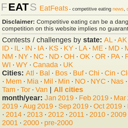
F
EAT
S
EatFeats
- competitive eating
news
,
Disclaimer:
Competitive eating can be a dan
competition on this website implies no guarante
Contests / challenges by
state:
AL
·
AK
ID
·
IL
·
IN
·
IA
·
KS
·
KY
·
LA
·
ME
·
MD
·
NM
·
NY
·
NC
·
ND
·
OH
·
OK
·
OR
·
PA
·
WI
·
WY
·
Canada
·
UK
Cities:
Atl
·
Bal
·
Bos
·
Buf
·
Chi
·
Cin
·
Cl
·
Mem
·
Mia
·
Mil
·
Min
·
NO
·
NYC
·
Nas
Tam
·
Tor
·
Van
|
All cities
month/year:
Jan 2019
·
Feb 2019
·
Mar
2019
·
Aug 2019
·
Sep 2019
·
Oct 2019
·
·
2014
·
2013
·
2012
·
2011
·
2010
·
2009
2001
·
2000
·
pre-2000