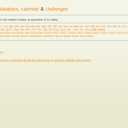
database
,
calendar
&
challenges
 on this website implies no guarantee of its safety.
KY
·
LA
·
ME
·
MD
·
MA
·
MI
·
MN
·
MS
·
MO
·
MT
·
NE
·
NV
·
NH
·
NJ
·
NM
·
NY
·
NC
·
ND
·
OH
·
OK
·
OR
·
PA
·
RI
·
SC
·
·
NO
·
NYC
·
Nas
·
Phi
·
Phx
·
Pit
·
Por
·
SD
·
SF
·
Sac
·
Sea
·
StL
·
Tam
·
Tor
·
Van
|
All cities
ep 2019
·
Oct 2019
·
Nov 2019
·
Dec 2019
·
2017
·
2017
·
2016
·
2015
·
2014
·
2013
·
2012
·
2011
·
2010
·
2
pancake
·
pasta
·
pizza
·
sandwich
·
seafood
·
spicy
·
steak
·
sushi
·
taco
·
wing
m/
-taco-tequila-festival-returning-to-grand-rapids-area.html