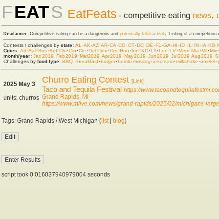
F
EAT
S
EatFeats
- competitive eating
news
,
Disclaimer:
Competitive eating can be a dangerous and
potentially fatal activity
. Listing of a competition
Contests / challenges by
state:
AL
·
AK
·
AZ
·
AR
·
CA
·
CO
·
CT
·
DC
·
DE
·
FL
·
GA
·
HI
·
ID
·
IL
·
IN
·
IA
·
KS
·
Cities:
Atl
·
Bal
·
Bos
·
Buf
·
Chi
·
Cin
·
Cle
·
Dal
·
Den
·
Det
·
Hou
·
Ind
·
KC
·
LA
·
Lon
·
LV
·
Mem
·
Mia
·
Mil
·
Min
month/year:
Jan 2019
·
Feb 2019
·
Mar 2019
·
Apr 2019
·
May 2019
·
Jun 2019
·
Jul 2019
·
Aug 2019
·
S
Challenges by
food type:
BBQ
·
breakfast
·
burger
·
burrito
·
hot dog
·
ice cream
·
milkshake
·
omelet
·
Churro Eating Contest
[Link]
2025 May 3
Taco and Tequila Festival
https://www.tacoandtequilafestmi.co
Grand Rapids, MI
units: churros
https://www.mlive.com/news/grand-rapids/2025/02/michigans-largest
Tags: Grand Rapids / West Michigan (
list
|
blog
)
script took 0.016037940979004 seconds