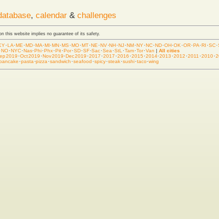
database
,
calendar
&
challenges
 on this website implies no guarantee of its safety.
KY
·
LA
·
ME
·
MD
·
MA
·
MI
·
MN
·
MS
·
MO
·
MT
·
NE
·
NV
·
NH
·
NJ
·
NM
·
NY
·
NC
·
ND
·
OH
·
OK
·
OR
·
PA
·
RI
·
SC
·
·
NO
·
NYC
·
Nas
·
Phi
·
Phx
·
Pit
·
Por
·
SD
·
SF
·
Sac
·
Sea
·
StL
·
Tam
·
Tor
·
Van
|
All cities
ep 2019
·
Oct 2019
·
Nov 2019
·
Dec 2019
·
2017
·
2017
·
2016
·
2015
·
2014
·
2013
·
2012
·
2011
·
2010
·
2
pancake
·
pasta
·
pizza
·
sandwich
·
seafood
·
spicy
·
steak
·
sushi
·
taco
·
wing