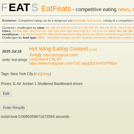
F
EAT
S
EatFeats
- competitive eating
news
,
Disclaimer:
Competitive eating can be a dangerous and
potentially fatal activity
. Listing of a competition
Contests / challenges by
state:
AL
·
AK
·
AZ
·
AR
·
CA
·
CO
·
CT
·
DC
·
DE
·
FL
·
GA
·
HI
·
ID
·
IL
·
IN
·
IA
·
KS
·
Cities:
Atl
·
Bal
·
Bos
·
Buf
·
Chi
·
Cin
·
Cle
·
Dal
·
Den
·
Det
·
Hou
·
Ind
·
KC
·
LA
·
Lon
·
LV
·
Mem
·
Mia
·
Mil
·
Min
month/year:
Jan 2019
·
Feb 2019
·
Mar 2019
·
Apr 2019
·
May 2019
·
Jun 2019
·
Jul 2019
·
Aug 2019
·
S
Challenges by
food type:
BBQ
·
breakfast
·
burger
·
burrito
·
hot dog
·
ice cream
·
milkshake
·
omelet
·
Hot Wing Eating Contest
[Link]
2025 Jul 18
Jungly
https://junglynyc.com/
Long Island City, NY
units: hot wings
https://www.instagram.com/718_day/p/DLInHGXPNbp/
Tags: New York City (
list
|
blog
)
Prizes:
1:
Air Jordan 1 Shattered Backboard shoes
script took 0.0095059871673584 seconds