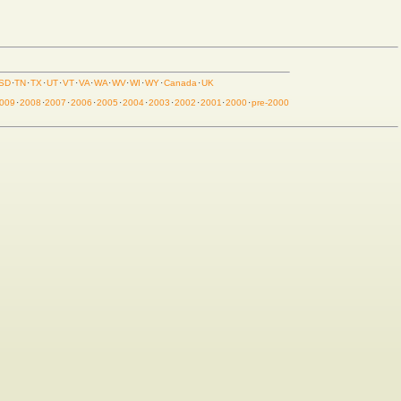
SD
·
TN
·
TX
·
UT
·
VT
·
VA
·
WA
·
WV
·
WI
·
WY
·
Canada
·
UK
009
·
2008
·
2007
·
2006
·
2005
·
2004
·
2003
·
2002
·
2001
·
2000
·
pre-2000