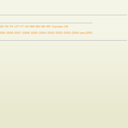
SD
·
TN
·
TX
·
UT
·
VT
·
VA
·
WA
·
WV
·
WI
·
WY
·
Canada
·
UK
009
·
2008
·
2007
·
2006
·
2005
·
2004
·
2003
·
2002
·
2001
·
2000
·
pre-2000