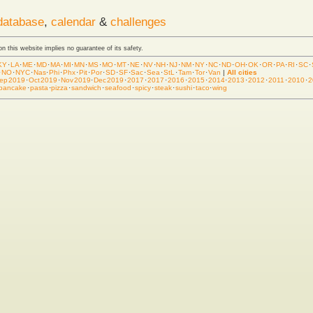
database
,
calendar
&
challenges
 on this website implies no guarantee of its safety.
KY
·
LA
·
ME
·
MD
·
MA
·
MI
·
MN
·
MS
·
MO
·
MT
·
NE
·
NV
·
NH
·
NJ
·
NM
·
NY
·
NC
·
ND
·
OH
·
OK
·
OR
·
PA
·
RI
·
SC
·
·
NO
·
NYC
·
Nas
·
Phi
·
Phx
·
Pit
·
Por
·
SD
·
SF
·
Sac
·
Sea
·
StL
·
Tam
·
Tor
·
Van
|
All cities
ep 2019
·
Oct 2019
·
Nov 2019
·
Dec 2019
·
2017
·
2017
·
2016
·
2015
·
2014
·
2013
·
2012
·
2011
·
2010
·
2
pancake
·
pasta
·
pizza
·
sandwich
·
seafood
·
spicy
·
steak
·
sushi
·
taco
·
wing