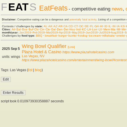
F
EAT
S
EatFeats
- competitive eating
news
,
Disclaimer:
Competitive eating can be a dangerous and
potentially fatal activity
. Listing of a competition
Contests / challenges by
state:
AL
·
AK
·
AZ
·
AR
·
CA
·
CO
·
CT
·
DC
·
DE
·
FL
·
GA
·
HI
·
ID
·
IL
·
IN
·
IA
·
KS
·
Cities:
Atl
·
Bal
·
Bos
·
Buf
·
Chi
·
Cin
·
Cle
·
Dal
·
Den
·
Det
·
Hou
·
Ind
·
KC
·
LA
·
Lon
·
LV
·
Mem
·
Mia
·
Mil
·
Min
month/year:
Jan 2019
·
Feb 2019
·
Mar 2019
·
Apr 2019
·
May 2019
·
Jun 2019
·
Jul 2019
·
Aug 2019
·
S
Challenges by
food type:
BBQ
·
breakfast
·
burger
·
burrito
·
hot dog
·
ice cream
·
milkshake
·
omelet
·
Wing Bowl Qualifier
[Link]
2025 Sep 5
Plaza Hotel & Casino
https://www.plazahotelcasino.com
Las Vegas, NV
units: wings
https://www.plazahotelcasino.com/entertainment/wing-bowl/#contest
Tags: Las Vegas (
list
|
blog
)
script took 0.010973930358887 seconds