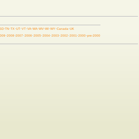
SD
·
TN
·
TX
·
UT
·
VT
·
VA
·
WA
·
WV
·
WI
·
WY
·
Canada
·
UK
009
·
2008
·
2007
·
2006
·
2005
·
2004
·
2003
·
2002
·
2001
·
2000
·
pre-2000