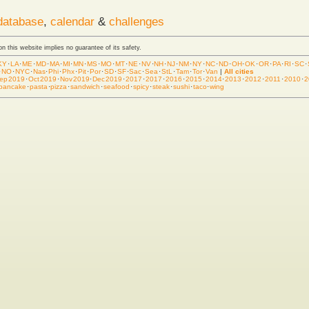
database
,
calendar
&
challenges
 on this website implies no guarantee of its safety.
KY
·
LA
·
ME
·
MD
·
MA
·
MI
·
MN
·
MS
·
MO
·
MT
·
NE
·
NV
·
NH
·
NJ
·
NM
·
NY
·
NC
·
ND
·
OH
·
OK
·
OR
·
PA
·
RI
·
SC
·
·
NO
·
NYC
·
Nas
·
Phi
·
Phx
·
Pit
·
Por
·
SD
·
SF
·
Sac
·
Sea
·
StL
·
Tam
·
Tor
·
Van
|
All cities
ep 2019
·
Oct 2019
·
Nov 2019
·
Dec 2019
·
2017
·
2017
·
2016
·
2015
·
2014
·
2013
·
2012
·
2011
·
2010
·
2
pancake
·
pasta
·
pizza
·
sandwich
·
seafood
·
spicy
·
steak
·
sushi
·
taco
·
wing