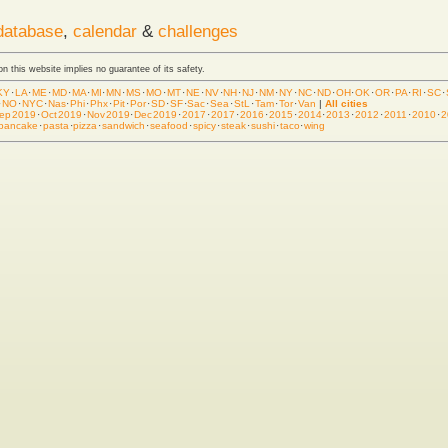
database
,
calendar
&
challenges
 on this website implies no guarantee of its safety.
KY
·
LA
·
ME
·
MD
·
MA
·
MI
·
MN
·
MS
·
MO
·
MT
·
NE
·
NV
·
NH
·
NJ
·
NM
·
NY
·
NC
·
ND
·
OH
·
OK
·
OR
·
PA
·
RI
·
SC
·
·
NO
·
NYC
·
Nas
·
Phi
·
Phx
·
Pit
·
Por
·
SD
·
SF
·
Sac
·
Sea
·
StL
·
Tam
·
Tor
·
Van
|
All cities
ep 2019
·
Oct 2019
·
Nov 2019
·
Dec 2019
·
2017
·
2017
·
2016
·
2015
·
2014
·
2013
·
2012
·
2011
·
2010
·
2
pancake
·
pasta
·
pizza
·
sandwich
·
seafood
·
spicy
·
steak
·
sushi
·
taco
·
wing