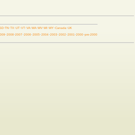
SD
·
TN
·
TX
·
UT
·
VT
·
VA
·
WA
·
WV
·
WI
·
WY
·
Canada
·
UK
009
·
2008
·
2007
·
2006
·
2005
·
2004
·
2003
·
2002
·
2001
·
2000
·
pre-2000