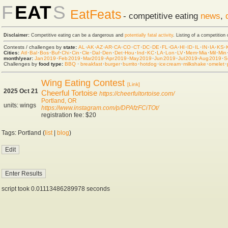
F
EAT
S
EatFeats
- competitive eating
news
,
Disclaimer:
Competitive eating can be a dangerous and
potentially fatal activity
. Listing of a competition
Contests / challenges by
state:
AL
·
AK
·
AZ
·
AR
·
CA
·
CO
·
CT
·
DC
·
DE
·
FL
·
GA
·
HI
·
ID
·
IL
·
IN
·
IA
·
KS
·
Cities:
Atl
·
Bal
·
Bos
·
Buf
·
Chi
·
Cin
·
Cle
·
Dal
·
Den
·
Det
·
Hou
·
Ind
·
KC
·
LA
·
Lon
·
LV
·
Mem
·
Mia
·
Mil
·
Min
month/year:
Jan 2019
·
Feb 2019
·
Mar 2019
·
Apr 2019
·
May 2019
·
Jun 2019
·
Jul 2019
·
Aug 2019
·
S
Challenges by
food type:
BBQ
·
breakfast
·
burger
·
burrito
·
hot dog
·
ice cream
·
milkshake
·
omelet
·
Wing Eating Contest
[Link]
2025 Oct 21
Cheerful Tortoise
https://cheerfultortoise.com/
Portland, OR
units: wings
https://www.instagram.com/p/DPAfzFCiTOt/
registration fee: $20
Tags: Portland (
list
|
blog
)
script took 0.01113486289978 seconds