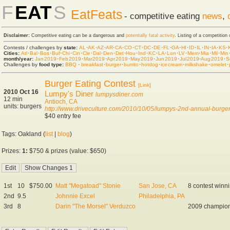
F
EAT
S
EatFeats
- competitive eating
news
,
Disclaimer:
Competitive eating can be a dangerous and
potentially fatal activity
. Listing of a competition
Contests / challenges by
state:
AL
·
AK
·
AZ
·
AR
·
CA
·
CO
·
CT
·
DC
·
DE
·
FL
·
GA
·
HI
·
ID
·
IL
·
IN
·
IA
·
KS
·
Cities:
Atl
·
Bal
·
Bos
·
Buf
·
Chi
·
Cin
·
Cle
·
Dal
·
Den
·
Det
·
Hou
·
Ind
·
KC
·
LA
·
Lon
·
LV
·
Mem
·
Mia
·
Mil
·
Min
month/year:
Jan 2019
·
Feb 2019
·
Mar 2019
·
Apr 2019
·
May 2019
·
Jun 2019
·
Jul 2019
·
Aug 2019
·
S
Challenges by
food type:
BBQ
·
breakfast
·
burger
·
burrito
·
hot dog
·
ice cream
·
milkshake
·
omelet
·
Burger Eating Contest
[Link]
2010 Oct 16
Lumpy's Diner
lumpysdiner.com
12 min
Antioch, CA
units: burgers
http://www.driveculture.com/2010/10/05/lumpys-2nd-annual-burger
$40 entry fee
Tags: Oakland (
list
|
blog
)
Prizes:
1:
$750 & prizes (value: $650)
1st
10
$750.00
Matt "Megatoad" Stonie
San Jose, CA
8 contest winn
2nd
9.5
Johnnie Excel
Philadelphia, PA
3rd
8
Darin "The Morsel" Verduzco
2009 champio