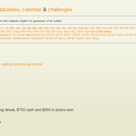
database
,
calendar
&
challenges
 on this website implies no guarantee of its safety.
KY
·
LA
·
ME
·
MD
·
MA
·
MI
·
MN
·
MS
·
MO
·
MT
·
NE
·
NV
·
NH
·
NJ
·
NM
·
NY
·
NC
·
ND
·
OH
·
OK
·
OR
·
PA
·
RI
·
SC
·
·
NO
·
NYC
·
Nas
·
Phi
·
Phx
·
Pit
·
Por
·
SD
·
SF
·
Sac
·
Sea
·
StL
·
Tam
·
Tor
·
Van
|
All cities
ep 2019
·
Oct 2019
·
Nov 2019
·
Dec 2019
·
2017
·
2017
·
2016
·
2015
·
2014
·
2013
·
2012
·
2011
·
2010
·
2
pancake
·
pasta
·
pizza
·
sandwich
·
seafood
·
spicy
·
steak
·
sushi
·
taco
·
wing
-eating-contest-car-show/
ing streak, $750 cash and $650 in prizes won.
n