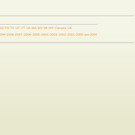
SD
·
TN
·
TX
·
UT
·
VT
·
VA
·
WA
·
WV
·
WI
·
WY
·
Canada
·
UK
009
·
2008
·
2007
·
2006
·
2005
·
2004
·
2003
·
2002
·
2001
·
2000
·
pre-2000