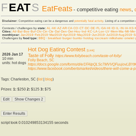
F
EAT
S
EatFeats
- competitive eating
news
,
Disclaimer:
Competitive eating can be a dangerous and
potentially fatal activity
. Listing of a competition
Contests / challenges by
state:
AL
·
AK
·
AZ
·
AR
·
CA
·
CO
·
CT
·
DC
·
DE
·
FL
·
GA
·
HI
·
ID
·
IL
·
IN
·
IA
·
KS
·
Cities:
Atl
·
Bal
·
Bos
·
Buf
·
Chi
·
Cin
·
Cle
·
Dal
·
Den
·
Det
·
Hou
·
Ind
·
KC
·
LA
·
Lon
·
LV
·
Mem
·
Mia
·
Mil
·
Min
month/year:
Jan 2019
·
Feb 2019
·
Mar 2019
·
Apr 2019
·
May 2019
·
Jun 2019
·
Jul 2019
·
Aug 2019
·
S
Challenges by
food type:
BBQ
·
breakfast
·
burger
·
burrito
·
hot dog
·
ice cream
·
milkshake
·
omelet
·
Hot Dog Eating Contest
[Link]
2026 Jan 17
Taste of Folly
https://www.follybeach.com/taste-of-folly/
10 min
Folly Beach, SC
units: hot dogs
https://docs.google.com/forms/d/e/1FAIpQLSc7MVVQFuujovLB
https://www.facebook.com/bertsmarket/videos/there-will-come-a-
Tags: Charleston, SC (
list
|
blog
)
Prizes:
1:
$250
2:
$125
3:
$75
script took 0.010249853134155 seconds