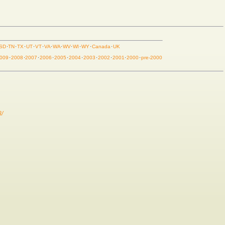
SD
·
TN
·
TX
·
UT
·
VT
·
VA
·
WA
·
WV
·
WI
·
WY
·
Canada
·
UK
009
·
2008
·
2007
·
2006
·
2005
·
2004
·
2003
·
2002
·
2001
·
2000
·
pre-2000
8/