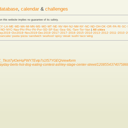
database
,
calendar
&
challenges
 on this website implies no guarantee of its safety.
KY
·
LA
·
ME
·
MD
·
MA
·
MI
·
MN
·
MS
·
MO
·
MT
·
NE
·
NV
·
NH
·
NJ
·
NM
·
NY
·
NC
·
ND
·
OH
·
OK
·
OR
·
PA
·
RI
·
SC
·
·
NO
·
NYC
·
Nas
·
Phi
·
Phx
·
Pit
·
Por
·
SD
·
SF
·
Sac
·
Sea
·
StL
·
Tam
·
Tor
·
Van
|
All cities
ep 2019
·
Oct 2019
·
Nov 2019
·
Dec 2019
·
2017
·
2017
·
2016
·
2015
·
2014
·
2013
·
2012
·
2011
·
2010
·
2
pancake
·
pasta
·
pizza
·
sandwich
·
seafood
·
spicy
·
steak
·
sushi
·
taco
·
wing
YtK_Tkrzt7yIOeHqPWY7Evtp7s1fS7YGEQ/viewform
payday-berts-hot-dog-eating-contest-ashley-stage-center-street/120855437407586