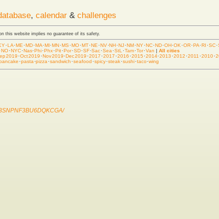
database
,
calendar
&
challenges
 on this website implies no guarantee of its safety.
KY
·
LA
·
ME
·
MD
·
MA
·
MI
·
MN
·
MS
·
MO
·
MT
·
NE
·
NV
·
NH
·
NJ
·
NM
·
NY
·
NC
·
ND
·
OH
·
OK
·
OR
·
PA
·
RI
·
SC
·
·
NO
·
NYC
·
Nas
·
Phi
·
Phx
·
Pit
·
Por
·
SD
·
SF
·
Sac
·
Sea
·
StL
·
Tam
·
Tor
·
Van
|
All cities
ep 2019
·
Oct 2019
·
Nov 2019
·
Dec 2019
·
2017
·
2017
·
2016
·
2015
·
2014
·
2013
·
2012
·
2011
·
2010
·
2
pancake
·
pasta
·
pizza
·
sandwich
·
seafood
·
spicy
·
steak
·
sushi
·
taco
·
wing
5H5BSNPNF3BU6DQKCGA/