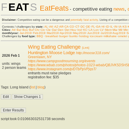
F
EAT
S
EatFeats
- competitive eating
news
,
Disclaimer:
Competitive eating can be a dangerous and
potentially fatal activity
. Listing of a competition
Contests / challenges by
state:
AL
·
AK
·
AZ
·
AR
·
CA
·
CO
·
CT
·
DC
·
DE
·
FL
·
GA
·
HI
·
ID
·
IL
·
IN
·
IA
·
KS
·
Cities:
Atl
·
Bal
·
Bos
·
Buf
·
Chi
·
Cin
·
Cle
·
Dal
·
Den
·
Det
·
Hou
·
Ind
·
KC
·
LA
·
Lon
·
LV
·
Mem
·
Mia
·
Mil
·
Min
month/year:
Jan 2019
·
Feb 2019
·
Mar 2019
·
Apr 2019
·
May 2019
·
Jun 2019
·
Jul 2019
·
Aug 2019
·
S
Challenges by
food type:
BBQ
·
breakfast
·
burger
·
burrito
·
hot dog
·
ice cream
·
milkshake
·
omelet
·
Wing Eating Challenge
[Link]
Huntington Moose Lodge
http://moose318.com/
2026 Feb 1
Greenlawn, NY
https://www.campgoodmourning.org/events
units: wings
https://www.wbab.com/photos/photos-1023-wbab/QBJVK5D
2 person teams
https://www.instagram.com/p/DTbPpVPjqsT/
entrants must raise pledges
registration fee: $35
Tags: Long Island (
list
|
blog
)
script took 0.010663032531738 seconds