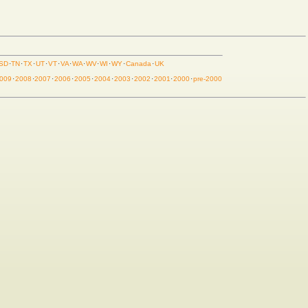
SD
·
TN
·
TX
·
UT
·
VT
·
VA
·
WA
·
WV
·
WI
·
WY
·
Canada
·
UK
009
·
2008
·
2007
·
2006
·
2005
·
2004
·
2003
·
2002
·
2001
·
2000
·
pre-2000