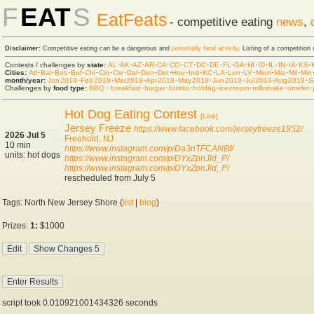
F
EAT
S
EatFeats
- competitive eating
news
,
Disclaimer:
Competitive eating can be a dangerous and
potentially fatal activity
. Listing of a competition
Contests / challenges by
state:
AL
·
AK
·
AZ
·
AR
·
CA
·
CO
·
CT
·
DC
·
DE
·
FL
·
GA
·
HI
·
ID
·
IL
·
IN
·
IA
·
KS
·
Cities:
Atl
·
Bal
·
Bos
·
Buf
·
Chi
·
Cin
·
Cle
·
Dal
·
Den
·
Det
·
Hou
·
Ind
·
KC
·
LA
·
Lon
·
LV
·
Mem
·
Mia
·
Mil
·
Min
month/year:
Jan 2019
·
Feb 2019
·
Mar 2019
·
Apr 2019
·
May 2019
·
Jun 2019
·
Jul 2019
·
Aug 2019
·
S
Challenges by
food type:
BBQ
·
breakfast
·
burger
·
burrito
·
hot dog
·
ice cream
·
milkshake
·
omelet
·
Hot Dog Eating Contest
[Link]
Jersey Freeze
https://www.facebook.com/jerseyfreeze1952/
2026 Jul 5
Freehold, NJ
10 min
https://www.instagram.com/p/Da3nTFCANBf/
units: hot dogs
https://www.instagram.com/p/DYxZpnJld_P/
https://www.instagram.com/p/DYxZpnJld_P/
rescheduled from July 5
Tags: North New Jersey Shore (
list
|
blog
)
Prizes:
1:
$1000
script took 0.010921001434326 seconds