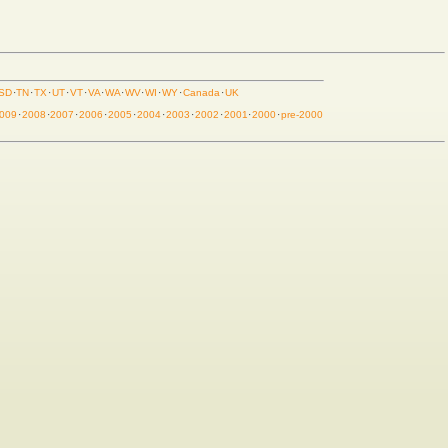
SD
·
TN
·
TX
·
UT
·
VT
·
VA
·
WA
·
WV
·
WI
·
WY
·
Canada
·
UK
009
·
2008
·
2007
·
2006
·
2005
·
2004
·
2003
·
2002
·
2001
·
2000
·
pre-2000