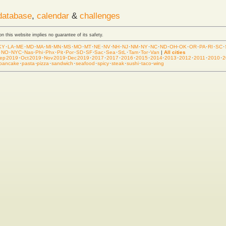
database
,
calendar
&
challenges
 on this website implies no guarantee of its safety.
KY
·
LA
·
ME
·
MD
·
MA
·
MI
·
MN
·
MS
·
MO
·
MT
·
NE
·
NV
·
NH
·
NJ
·
NM
·
NY
·
NC
·
ND
·
OH
·
OK
·
OR
·
PA
·
RI
·
SC
·
·
NO
·
NYC
·
Nas
·
Phi
·
Phx
·
Pit
·
Por
·
SD
·
SF
·
Sac
·
Sea
·
StL
·
Tam
·
Tor
·
Van
|
All cities
ep 2019
·
Oct 2019
·
Nov 2019
·
Dec 2019
·
2017
·
2017
·
2016
·
2015
·
2014
·
2013
·
2012
·
2011
·
2010
·
2
pancake
·
pasta
·
pizza
·
sandwich
·
seafood
·
spicy
·
steak
·
sushi
·
taco
·
wing