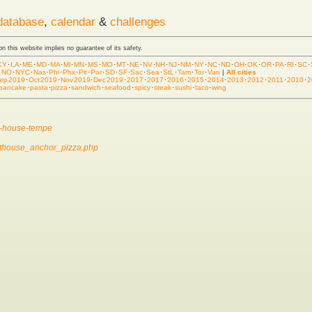
database
,
calendar
&
challenges
 on this website implies no guarantee of its safety.
KY
·
LA
·
ME
·
MD
·
MA
·
MI
·
MN
·
MS
·
MO
·
MT
·
NE
·
NV
·
NH
·
NJ
·
NM
·
NY
·
NC
·
ND
·
OH
·
OK
·
OR
·
PA
·
RI
·
SC
·
·
NO
·
NYC
·
Nas
·
Phi
·
Phx
·
Pit
·
Por
·
SD
·
SF
·
Sac
·
Sea
·
StL
·
Tam
·
Tor
·
Van
|
All cities
ep 2019
·
Oct 2019
·
Nov 2019
·
Dec 2019
·
2017
·
2017
·
2016
·
2015
·
2014
·
2013
·
2012
·
2011
·
2010
·
2
pancake
·
pasta
·
pizza
·
sandwich
·
seafood
·
spicy
·
steak
·
sushi
·
taco
·
wing
t-house-tempe
athouse_anchor_pizza.php