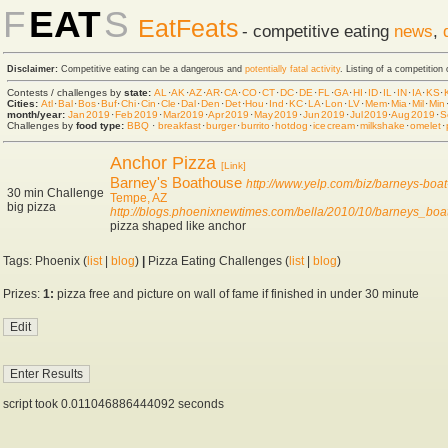
F
EAT
S
EatFeats
- competitive eating
news
,
Disclaimer:
Competitive eating can be a dangerous and
potentially fatal activity
. Listing of a competition
Contests / challenges by
state:
AL
·
AK
·
AZ
·
AR
·
CA
·
CO
·
CT
·
DC
·
DE
·
FL
·
GA
·
HI
·
ID
·
IL
·
IN
·
IA
·
KS
·
Cities:
Atl
·
Bal
·
Bos
·
Buf
·
Chi
·
Cin
·
Cle
·
Dal
·
Den
·
Det
·
Hou
·
Ind
·
KC
·
LA
·
Lon
·
LV
·
Mem
·
Mia
·
Mil
·
Min
month/year:
Jan 2019
·
Feb 2019
·
Mar 2019
·
Apr 2019
·
May 2019
·
Jun 2019
·
Jul 2019
·
Aug 2019
·
S
Challenges by
food type:
BBQ
·
breakfast
·
burger
·
burrito
·
hot dog
·
ice cream
·
milkshake
·
omelet
·
Anchor Pizza
[Link]
Barney's Boathouse
http://www.yelp.com/biz/barneys-boa
30 min Challenge
Tempe, AZ
big pizza
http://blogs.phoenixnewtimes.com/bella/2010/10/barneys_bo
pizza shaped like anchor
Tags: Phoenix (
list
|
blog
)
|
Pizza Eating Challenges (
list
|
blog
)
Prizes:
1:
pizza free and picture on wall of fame if finished in under 30 minute
script took 0.011046886444092 seconds