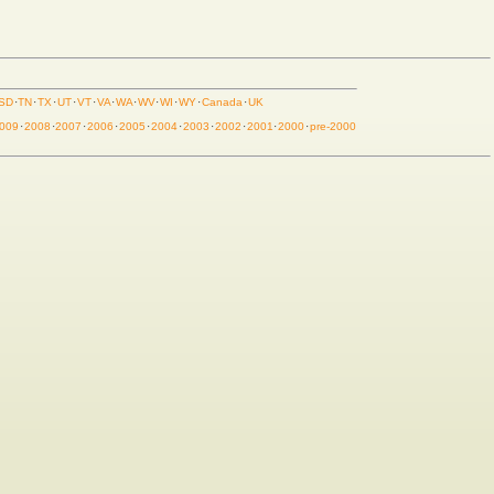
SD
·
TN
·
TX
·
UT
·
VT
·
VA
·
WA
·
WV
·
WI
·
WY
·
Canada
·
UK
009
·
2008
·
2007
·
2006
·
2005
·
2004
·
2003
·
2002
·
2001
·
2000
·
pre-2000