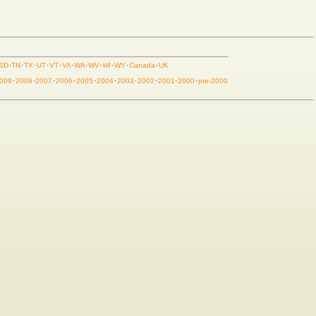
SD
·
TN
·
TX
·
UT
·
VT
·
VA
·
WA
·
WV
·
WI
·
WY
·
Canada
·
UK
009
·
2008
·
2007
·
2006
·
2005
·
2004
·
2003
·
2002
·
2001
·
2000
·
pre-2000