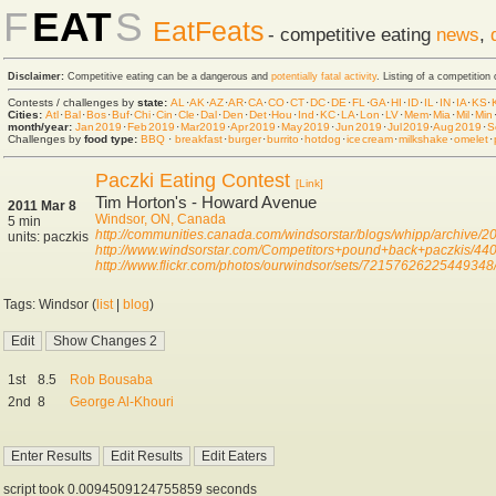
F
EAT
S
EatFeats
- competitive eating
news
,
Disclaimer:
Competitive eating can be a dangerous and
potentially fatal activity
. Listing of a competition
Contests / challenges by
state:
AL
·
AK
·
AZ
·
AR
·
CA
·
CO
·
CT
·
DC
·
DE
·
FL
·
GA
·
HI
·
ID
·
IL
·
IN
·
IA
·
KS
·
Cities:
Atl
·
Bal
·
Bos
·
Buf
·
Chi
·
Cin
·
Cle
·
Dal
·
Den
·
Det
·
Hou
·
Ind
·
KC
·
LA
·
Lon
·
LV
·
Mem
·
Mia
·
Mil
·
Min
month/year:
Jan 2019
·
Feb 2019
·
Mar 2019
·
Apr 2019
·
May 2019
·
Jun 2019
·
Jul 2019
·
Aug 2019
·
S
Challenges by
food type:
BBQ
·
breakfast
·
burger
·
burrito
·
hot dog
·
ice cream
·
milkshake
·
omelet
·
Paczki Eating Contest
[Link]
Tim Horton's - Howard Avenue
2011 Mar 8
Windsor, ON, Canada
5 min
http://communities.canada.com/windsorstar/blogs/whipp/archive/2
units: paczkis
http://www.windsorstar.com/Competitors+pound+back+paczkis/440
http://www.flickr.com/photos/ourwindsor/sets/72157626225449348
Tags: Windsor (
list
|
blog
)
1st
8.5
Rob Bousaba
2nd
8
George Al-Khouri
script took 0.0094509124755859 seconds