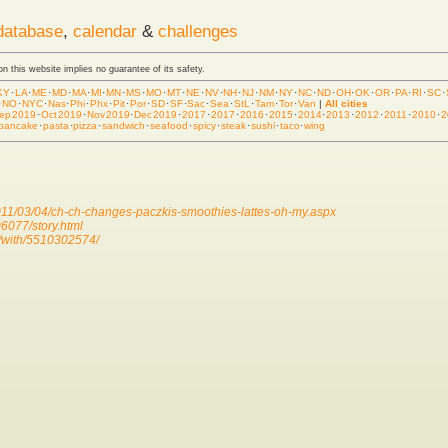
database
,
calendar
&
challenges
 on this website implies no guarantee of its safety.
KY
·
LA
·
ME
·
MD
·
MA
·
MI
·
MN
·
MS
·
MO
·
MT
·
NE
·
NV
·
NH
·
NJ
·
NM
·
NY
·
NC
·
ND
·
OH
·
OK
·
OR
·
PA
·
RI
·
SC
·
·
NO
·
NYC
·
Nas
·
Phi
·
Phx
·
Pit
·
Por
·
SD
·
SF
·
Sac
·
Sea
·
StL
·
Tam
·
Tor
·
Van
|
All cities
ep 2019
·
Oct 2019
·
Nov 2019
·
Dec 2019
·
2017
·
2017
·
2016
·
2015
·
2014
·
2013
·
2012
·
2011
·
2010
·
2
pancake
·
pasta
·
pizza
·
sandwich
·
seafood
·
spicy
·
steak
·
sushi
·
taco
·
wing
011/03/04/ch-ch-changes-paczkis-smoothies-lattes-oh-my.aspx
6077/story.html
/with/5510302574/