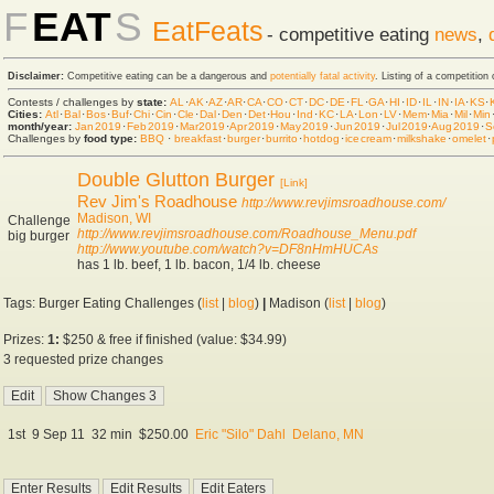
F
EAT
S
EatFeats
- competitive eating
news
,
Disclaimer:
Competitive eating can be a dangerous and
potentially fatal activity
. Listing of a competition
Contests / challenges by
state:
AL
·
AK
·
AZ
·
AR
·
CA
·
CO
·
CT
·
DC
·
DE
·
FL
·
GA
·
HI
·
ID
·
IL
·
IN
·
IA
·
KS
·
Cities:
Atl
·
Bal
·
Bos
·
Buf
·
Chi
·
Cin
·
Cle
·
Dal
·
Den
·
Det
·
Hou
·
Ind
·
KC
·
LA
·
Lon
·
LV
·
Mem
·
Mia
·
Mil
·
Min
month/year:
Jan 2019
·
Feb 2019
·
Mar 2019
·
Apr 2019
·
May 2019
·
Jun 2019
·
Jul 2019
·
Aug 2019
·
S
Challenges by
food type:
BBQ
·
breakfast
·
burger
·
burrito
·
hot dog
·
ice cream
·
milkshake
·
omelet
·
Double Glutton Burger
[Link]
Rev Jim's Roadhouse
http://www.revjimsroadhouse.com/
Madison, WI
Challenge
http://www.revjimsroadhouse.com/Roadhouse_Menu.pdf
big burger
http://www.youtube.com/watch?v=DF8nHmHUCAs
has 1 lb. beef, 1 lb. bacon, 1/4 lb. cheese
Tags: Burger Eating Challenges (
list
|
blog
)
|
Madison (
list
|
blog
)
Prizes:
1:
$250 & free if finished (value: $34.99)
3 requested prize changes
1st
9 Sep 11
32 min
$250.00
Eric "Silo" Dahl
Delano, MN