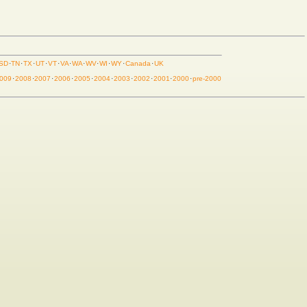
SD
·
TN
·
TX
·
UT
·
VT
·
VA
·
WA
·
WV
·
WI
·
WY
·
Canada
·
UK
009
·
2008
·
2007
·
2006
·
2005
·
2004
·
2003
·
2002
·
2001
·
2000
·
pre-2000