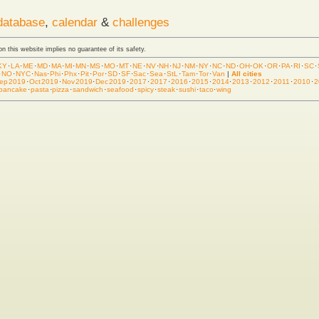
database
,
calendar
&
challenges
 on this website implies no guarantee of its safety.
KY
·
LA
·
ME
·
MD
·
MA
·
MI
·
MN
·
MS
·
MO
·
MT
·
NE
·
NV
·
NH
·
NJ
·
NM
·
NY
·
NC
·
ND
·
OH
·
OK
·
OR
·
PA
·
RI
·
SC
·
·
NO
·
NYC
·
Nas
·
Phi
·
Phx
·
Pit
·
Por
·
SD
·
SF
·
Sac
·
Sea
·
StL
·
Tam
·
Tor
·
Van
|
All cities
ep 2019
·
Oct 2019
·
Nov 2019
·
Dec 2019
·
2017
·
2017
·
2016
·
2015
·
2014
·
2013
·
2012
·
2011
·
2010
·
2
pancake
·
pasta
·
pizza
·
sandwich
·
seafood
·
spicy
·
steak
·
sushi
·
taco
·
wing