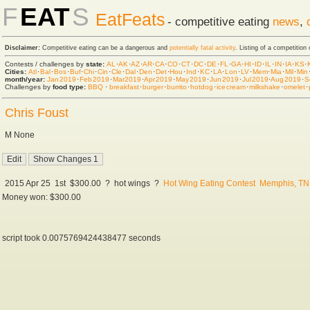
F
EAT
S
EatFeats
- competitive eating
news
,
Disclaimer:
Competitive eating can be a dangerous and
potentially fatal activity
. Listing of a competition
Contests / challenges by
state:
AL
·
AK
·
AZ
·
AR
·
CA
·
CO
·
CT
·
DC
·
DE
·
FL
·
GA
·
HI
·
ID
·
IL
·
IN
·
IA
·
KS
·
Cities:
Atl
·
Bal
·
Bos
·
Buf
·
Chi
·
Cin
·
Cle
·
Dal
·
Den
·
Det
·
Hou
·
Ind
·
KC
·
LA
·
Lon
·
LV
·
Mem
·
Mia
·
Mil
·
Min
month/year:
Jan 2019
·
Feb 2019
·
Mar 2019
·
Apr 2019
·
May 2019
·
Jun 2019
·
Jul 2019
·
Aug 2019
·
S
Challenges by
food type:
BBQ
·
breakfast
·
burger
·
burrito
·
hot dog
·
ice cream
·
milkshake
·
omelet
·
Chris Foust
M None
2015 Apr 25
1st
$300.00
?
hot wings
?
Hot Wing Eating Contest
Memphis, TN
Money won: $300.00
script took 0.0075769424438477 seconds