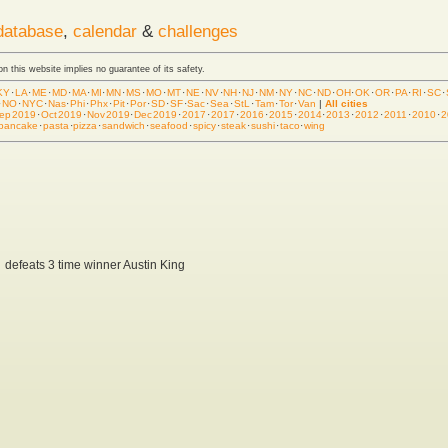
database
,
calendar
&
challenges
 on this website implies no guarantee of its safety.
KY
·
LA
·
ME
·
MD
·
MA
·
MI
·
MN
·
MS
·
MO
·
MT
·
NE
·
NV
·
NH
·
NJ
·
NM
·
NY
·
NC
·
ND
·
OH
·
OK
·
OR
·
PA
·
RI
·
SC
·
·
NO
·
NYC
·
Nas
·
Phi
·
Phx
·
Pit
·
Por
·
SD
·
SF
·
Sac
·
Sea
·
StL
·
Tam
·
Tor
·
Van
|
All cities
ep 2019
·
Oct 2019
·
Nov 2019
·
Dec 2019
·
2017
·
2017
·
2016
·
2015
·
2014
·
2013
·
2012
·
2011
·
2010
·
2
pancake
·
pasta
·
pizza
·
sandwich
·
seafood
·
spicy
·
steak
·
sushi
·
taco
·
wing
defeats 3 time winner Austin King