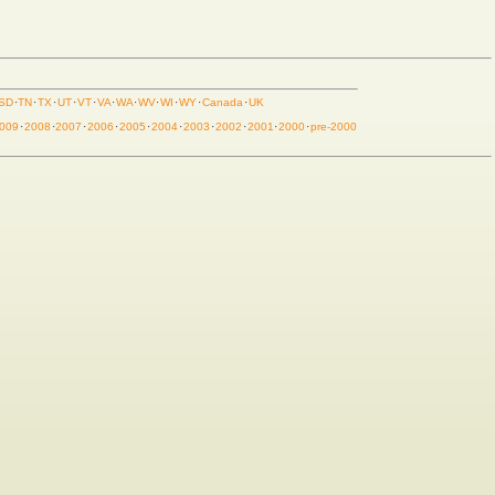
SD
·
TN
·
TX
·
UT
·
VT
·
VA
·
WA
·
WV
·
WI
·
WY
·
Canada
·
UK
009
·
2008
·
2007
·
2006
·
2005
·
2004
·
2003
·
2002
·
2001
·
2000
·
pre-2000