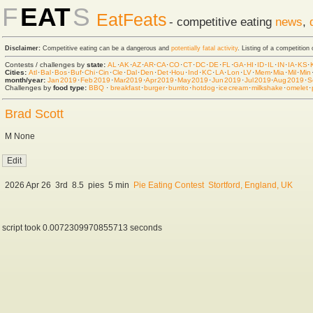
F
EAT
S
EatFeats
- competitive eating
news
,
Disclaimer:
Competitive eating can be a dangerous and
potentially fatal activity
. Listing of a competition
Contests / challenges by
state:
AL
·
AK
·
AZ
·
AR
·
CA
·
CO
·
CT
·
DC
·
DE
·
FL
·
GA
·
HI
·
ID
·
IL
·
IN
·
IA
·
KS
·
Cities:
Atl
·
Bal
·
Bos
·
Buf
·
Chi
·
Cin
·
Cle
·
Dal
·
Den
·
Det
·
Hou
·
Ind
·
KC
·
LA
·
Lon
·
LV
·
Mem
·
Mia
·
Mil
·
Min
month/year:
Jan 2019
·
Feb 2019
·
Mar 2019
·
Apr 2019
·
May 2019
·
Jun 2019
·
Jul 2019
·
Aug 2019
·
S
Challenges by
food type:
BBQ
·
breakfast
·
burger
·
burrito
·
hot dog
·
ice cream
·
milkshake
·
omelet
·
Brad Scott
M None
2026 Apr 26
3rd
8.5
pies
5 min
Pie Eating Contest
Stortford, England, UK
script took 0.0072309970855713 seconds