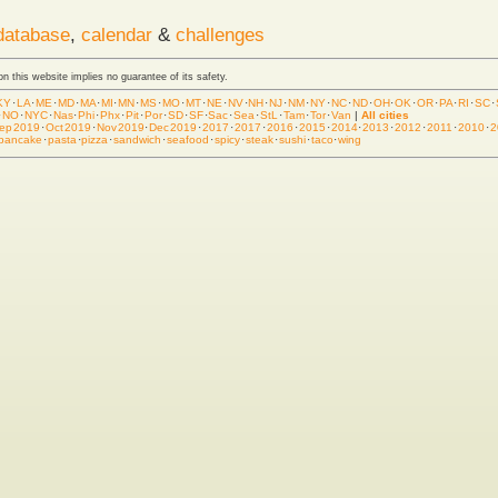
database
,
calendar
&
challenges
 on this website implies no guarantee of its safety.
KY
·
LA
·
ME
·
MD
·
MA
·
MI
·
MN
·
MS
·
MO
·
MT
·
NE
·
NV
·
NH
·
NJ
·
NM
·
NY
·
NC
·
ND
·
OH
·
OK
·
OR
·
PA
·
RI
·
SC
·
·
NO
·
NYC
·
Nas
·
Phi
·
Phx
·
Pit
·
Por
·
SD
·
SF
·
Sac
·
Sea
·
StL
·
Tam
·
Tor
·
Van
|
All cities
ep 2019
·
Oct 2019
·
Nov 2019
·
Dec 2019
·
2017
·
2017
·
2016
·
2015
·
2014
·
2013
·
2012
·
2011
·
2010
·
2
pancake
·
pasta
·
pizza
·
sandwich
·
seafood
·
spicy
·
steak
·
sushi
·
taco
·
wing