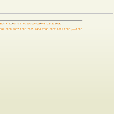
SD
·
TN
·
TX
·
UT
·
VT
·
VA
·
WA
·
WV
·
WI
·
WY
·
Canada
·
UK
009
·
2008
·
2007
·
2006
·
2005
·
2004
·
2003
·
2002
·
2001
·
2000
·
pre-2000