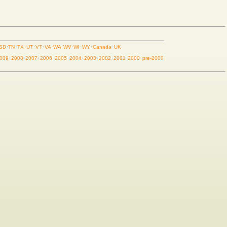
SD
·
TN
·
TX
·
UT
·
VT
·
VA
·
WA
·
WV
·
WI
·
WY
·
Canada
·
UK
009
·
2008
·
2007
·
2006
·
2005
·
2004
·
2003
·
2002
·
2001
·
2000
·
pre-2000