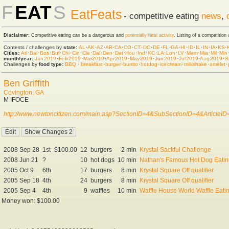
F
EAT
S
EatFeats
- competitive eating
news
,
Disclaimer:
Competitive eating can be a dangerous and
potentially fatal activity
. Listing of a competition
Contests / challenges by
state:
AL
·
AK
·
AZ
·
AR
·
CA
·
CO
·
CT
·
DC
·
DE
·
FL
·
GA
·
HI
·
ID
·
IL
·
IN
·
IA
·
KS
·
Cities:
Atl
·
Bal
·
Bos
·
Buf
·
Chi
·
Cin
·
Cle
·
Dal
·
Den
·
Det
·
Hou
·
Ind
·
KC
·
LA
·
Lon
·
LV
·
Mem
·
Mia
·
Mil
·
Min
month/year:
Jan 2019
·
Feb 2019
·
Mar 2019
·
Apr 2019
·
May 2019
·
Jun 2019
·
Jul 2019
·
Aug 2019
·
S
Challenges by
food type:
BBQ
·
breakfast
·
burger
·
burrito
·
hot dog
·
ice cream
·
milkshake
·
omelet
·
Ben Griffith
Covington, GA
M IFOCE
http://www.newtoncitizen.com/main.asp?SectionID=4&SubSectionID=4&Article
2008 Sep 28
1st
$100.00
12
burgers
2 min
Krystal Sackful Challenge
2008 Jun 21
?
10
hot dogs
10 min
Nathan's Famous Hot Dog Eating
2005 Oct 9
6th
17
burgers
8 min
Krystal Square Off qualifier
2005 Sep 18
4th
24
burgers
8 min
Krystal Square Off qualifier
2005 Sep 4
4th
9
waffles
10 min
Waffle House World Waffle Eat
Money won: $100.00