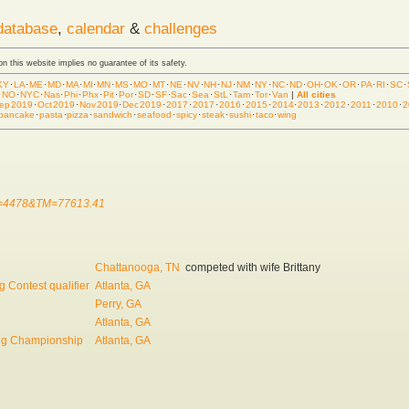
database
,
calendar
&
challenges
 on this website implies no guarantee of its safety.
KY
·
LA
·
ME
·
MD
·
MA
·
MI
·
MN
·
MS
·
MO
·
MT
·
NE
·
NV
·
NH
·
NJ
·
NM
·
NY
·
NC
·
ND
·
OH
·
OK
·
OR
·
PA
·
RI
·
SC
·
·
NO
·
NYC
·
Nas
·
Phi
·
Phx
·
Pit
·
Por
·
SD
·
SF
·
Sac
·
Sea
·
StL
·
Tam
·
Tor
·
Van
|
All cities
ep 2019
·
Oct 2019
·
Nov 2019
·
Dec 2019
·
2017
·
2017
·
2016
·
2015
·
2014
·
2013
·
2012
·
2011
·
2010
·
2
pancake
·
pasta
·
pizza
·
sandwich
·
seafood
·
spicy
·
steak
·
sushi
·
taco
·
wing
ID=4478&TM=77613.41
Chattanooga, TN
competed with wife Brittany
 Contest qualifier
Atlanta, GA
Perry, GA
Atlanta, GA
ing Championship
Atlanta, GA