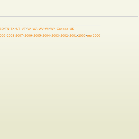
SD
·
TN
·
TX
·
UT
·
VT
·
VA
·
WA
·
WV
·
WI
·
WY
·
Canada
·
UK
009
·
2008
·
2007
·
2006
·
2005
·
2004
·
2003
·
2002
·
2001
·
2000
·
pre-2000