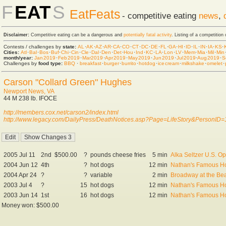
F
EAT
S
EatFeats
- competitive eating
news
,
Disclaimer:
Competitive eating can be a dangerous and
potentially fatal activity
. Listing of a competition
Contests / challenges by
state:
AL
·
AK
·
AZ
·
AR
·
CA
·
CO
·
CT
·
DC
·
DE
·
FL
·
GA
·
HI
·
ID
·
IL
·
IN
·
IA
·
KS
·
Cities:
Atl
·
Bal
·
Bos
·
Buf
·
Chi
·
Cin
·
Cle
·
Dal
·
Den
·
Det
·
Hou
·
Ind
·
KC
·
LA
·
Lon
·
LV
·
Mem
·
Mia
·
Mil
·
Min
month/year:
Jan 2019
·
Feb 2019
·
Mar 2019
·
Apr 2019
·
May 2019
·
Jun 2019
·
Jul 2019
·
Aug 2019
·
S
Challenges by
food type:
BBQ
·
breakfast
·
burger
·
burrito
·
hot dog
·
ice cream
·
milkshake
·
omelet
·
Carson "Collard Green" Hughes
Newport News, VA
44 M 238 lb. IFOCE
http://members.cox.net/carson2/index.html
http://www.legacy.com/DailyPress/DeathNotices.asp?Page=LifeStory&PersonID
2005 Jul 11
2nd
$500.00
?
pounds cheese fries
5 min
Alka Seltzer U.S. O
2004 Jun 12
4th
?
hot dogs
12 min
Nathan's Famous Hot
2004 Apr 24
?
?
variable
2 min
Broadway at the Be
2003 Jul 4
?
15
hot dogs
12 min
Nathan's Famous Ho
2003 Jun 14
1st
16
hot dogs
12 min
Nathan's Famous Hot
Money won: $500.00