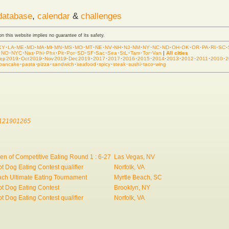
database
,
calendar
&
challenges
 on this website implies no guarantee of its safety.
KY
·
LA
·
ME
·
MD
·
MA
·
MI
·
MN
·
MS
·
MO
·
MT
·
NE
·
NV
·
NH
·
NJ
·
NM
·
NY
·
NC
·
ND
·
OH
·
OK
·
OR
·
PA
·
RI
·
SC
·
·
NO
·
NYC
·
Nas
·
Phi
·
Phx
·
Pit
·
Por
·
SD
·
SF
·
Sac
·
Sea
·
StL
·
Tam
·
Tor
·
Van
|
All cities
ep 2019
·
Oct 2019
·
Nov 2019
·
Dec 2019
·
2017
·
2017
·
2016
·
2015
·
2014
·
2013
·
2012
·
2011
·
2010
·
2
pancake
·
pasta
·
pizza
·
sandwich
·
seafood
·
spicy
·
steak
·
sushi
·
taco
·
wing
=121901265
pen of Competitive Eating Round 1 : 6-27
Las Vegas, NV
 Dog Eating Contest qualifier
Norfolk, VA
ach Ultimate Eating Tournament
Myrtle Beach, SC
t Dog Eating Contest
Brooklyn, NY
 Dog Eating Contest qualifier
Norfolk, VA