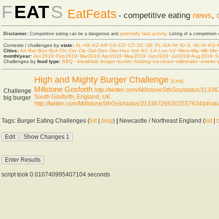
F
EAT
S
EatFeats
- competitive eating
news
,
Disclaimer:
Competitive eating can be a dangerous and
potentially fatal activity
. Listing of a competition
Contests / challenges by
state:
AL
·
AK
·
AZ
·
AR
·
CA
·
CO
·
CT
·
DC
·
DE
·
FL
·
GA
·
HI
·
ID
·
IL
·
IN
·
IA
·
KS
·
Cities:
Atl
·
Bal
·
Bos
·
Buf
·
Chi
·
Cin
·
Cle
·
Dal
·
Den
·
Det
·
Hou
·
Ind
·
KC
·
LA
·
Lon
·
LV
·
Mem
·
Mia
·
Mil
·
Min
month/year:
Jan 2019
·
Feb 2019
·
Mar 2019
·
Apr 2019
·
May 2019
·
Jun 2019
·
Jul 2019
·
Aug 2019
·
S
Challenges by
food type:
BBQ
·
breakfast
·
burger
·
burrito
·
hot dog
·
ice cream
·
milkshake
·
omelet
·
High and Mighty Burger Challenge
[Link]
Millstone Gosforth
http://twitter.com/MillstoneSthGos/status/31
Challenge
South Gosforth, England, UK
big burger
http://twitter.com/MillstoneSthGos/status/313367266303557634/photo
Tags: Burger Eating Challenges (
list
|
blog
)
|
Newcastle / Northeast England (
list
|
script took 0.010740995407104 seconds