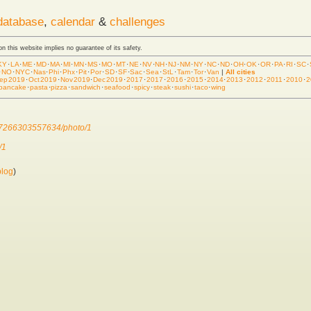
database
,
calendar
&
challenges
 on this website implies no guarantee of its safety.
KY
·
LA
·
ME
·
MD
·
MA
·
MI
·
MN
·
MS
·
MO
·
MT
·
NE
·
NV
·
NH
·
NJ
·
NM
·
NY
·
NC
·
ND
·
OH
·
OK
·
OR
·
PA
·
RI
·
SC
·
·
NO
·
NYC
·
Nas
·
Phi
·
Phx
·
Pit
·
Por
·
SD
·
SF
·
Sac
·
Sea
·
StL
·
Tam
·
Tor
·
Van
|
All cities
ep 2019
·
Oct 2019
·
Nov 2019
·
Dec 2019
·
2017
·
2017
·
2016
·
2015
·
2014
·
2013
·
2012
·
2011
·
2010
·
2
pancake
·
pasta
·
pizza
·
sandwich
·
seafood
·
spicy
·
steak
·
sushi
·
taco
·
wing
3367266303557634/photo/1
/1
blog
)