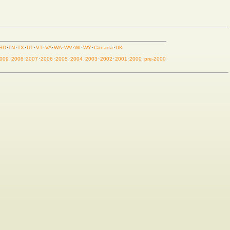
SD
·
TN
·
TX
·
UT
·
VT
·
VA
·
WA
·
WV
·
WI
·
WY
·
Canada
·
UK
009
·
2008
·
2007
·
2006
·
2005
·
2004
·
2003
·
2002
·
2001
·
2000
·
pre-2000