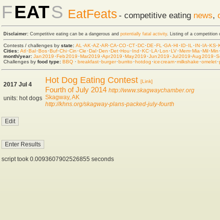
F
EAT
S
EatFeats
- competitive eating
news
,
Disclaimer:
Competitive eating can be a dangerous and
potentially fatal activity
. Listing of a competition
Contests / challenges by
state:
AL
·
AK
·
AZ
·
AR
·
CA
·
CO
·
CT
·
DC
·
DE
·
FL
·
GA
·
HI
·
ID
·
IL
·
IN
·
IA
·
KS
·
Cities:
Atl
·
Bal
·
Bos
·
Buf
·
Chi
·
Cin
·
Cle
·
Dal
·
Den
·
Det
·
Hou
·
Ind
·
KC
·
LA
·
Lon
·
LV
·
Mem
·
Mia
·
Mil
·
Min
month/year:
Jan 2019
·
Feb 2019
·
Mar 2019
·
Apr 2019
·
May 2019
·
Jun 2019
·
Jul 2019
·
Aug 2019
·
S
Challenges by
food type:
BBQ
·
breakfast
·
burger
·
burrito
·
hot dog
·
ice cream
·
milkshake
·
omelet
·
Hot Dog Eating Contest
[Link]
2017 Jul 4
Fourth of July 2014
http://www.skagwaychamber.org
Skagway, AK
units: hot dogs
http://khns.org/skagway-plans-packed-july-fourth
script took 0.0093607902526855 seconds