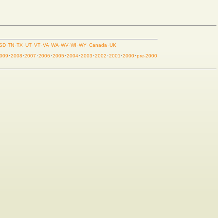
SD
·
TN
·
TX
·
UT
·
VT
·
VA
·
WA
·
WV
·
WI
·
WY
·
Canada
·
UK
009
·
2008
·
2007
·
2006
·
2005
·
2004
·
2003
·
2002
·
2001
·
2000
·
pre-2000