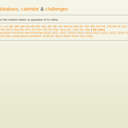
database
,
calendar
&
challenges
 on this website implies no guarantee of its safety.
KY
·
LA
·
ME
·
MD
·
MA
·
MI
·
MN
·
MS
·
MO
·
MT
·
NE
·
NV
·
NH
·
NJ
·
NM
·
NY
·
NC
·
ND
·
OH
·
OK
·
OR
·
PA
·
RI
·
SC
·
·
NO
·
NYC
·
Nas
·
Phi
·
Phx
·
Pit
·
Por
·
SD
·
SF
·
Sac
·
Sea
·
StL
·
Tam
·
Tor
·
Van
|
All cities
ep 2019
·
Oct 2019
·
Nov 2019
·
Dec 2019
·
2017
·
2017
·
2016
·
2015
·
2014
·
2013
·
2012
·
2011
·
2010
·
2
pancake
·
pasta
·
pizza
·
sandwich
·
seafood
·
spicy
·
steak
·
sushi
·
taco
·
wing