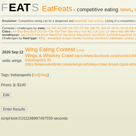
F
EAT
S
EatFeats
- competitive eating
news
,
Disclaimer:
Competitive eating can be a dangerous and
potentially fatal activity
. Listing of a competition
Contests / challenges by
state:
AL
·
AK
·
AZ
·
AR
·
CA
·
CO
·
CT
·
DC
·
DE
·
FL
·
GA
·
HI
·
ID
·
IL
·
IN
·
IA
·
KS
·
Cities:
Atl
·
Bal
·
Bos
·
Buf
·
Chi
·
Cin
·
Cle
·
Dal
·
Den
·
Det
·
Hou
·
Ind
·
KC
·
LA
·
Lon
·
LV
·
Mem
·
Mia
·
Mil
·
Min
month/year:
Jan 2019
·
Feb 2019
·
Mar 2019
·
Apr 2019
·
May 2019
·
Jun 2019
·
Jul 2019
·
Aug 2019
·
S
Challenges by
food type:
BBQ
·
breakfast
·
burger
·
burrito
·
hot dog
·
ice cream
·
milkshake
·
omelet
·
Wing Eating Contest
[Link]
2020 Sep 12
Wings & Whiskey Crawl
https://www.facebook.com/events/1
Indianapolis, IN
units: wings
https://www.eventbrite.com/e/wings-whiskey-crawl-broad-ripple-ti
Tags: Indianapolis (
list
|
blog
)
Prizes:
1:
$100
script took 0.011198997497559 seconds