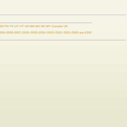
SD
·
TN
·
TX
·
UT
·
VT
·
VA
·
WA
·
WV
·
WI
·
WY
·
Canada
·
UK
009
·
2008
·
2007
·
2006
·
2005
·
2004
·
2003
·
2002
·
2001
·
2000
·
pre-2000