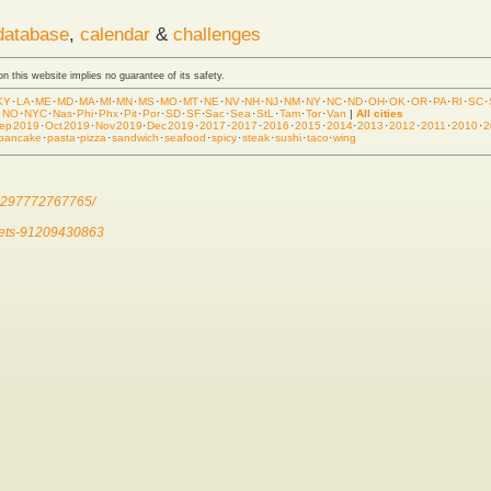
database
,
calendar
&
challenges
 on this website implies no guarantee of its safety.
KY
·
LA
·
ME
·
MD
·
MA
·
MI
·
MN
·
MS
·
MO
·
MT
·
NE
·
NV
·
NH
·
NJ
·
NM
·
NY
·
NC
·
ND
·
OH
·
OK
·
OR
·
PA
·
RI
·
SC
·
·
NO
·
NYC
·
Nas
·
Phi
·
Phx
·
Pit
·
Por
·
SD
·
SF
·
Sac
·
Sea
·
StL
·
Tam
·
Tor
·
Van
|
All cities
ep 2019
·
Oct 2019
·
Nov 2019
·
Dec 2019
·
2017
·
2017
·
2016
·
2015
·
2014
·
2013
·
2012
·
2011
·
2010
·
2
pancake
·
pasta
·
pizza
·
sandwich
·
seafood
·
spicy
·
steak
·
sushi
·
taco
·
wing
84297772767765/
ckets-91209430863