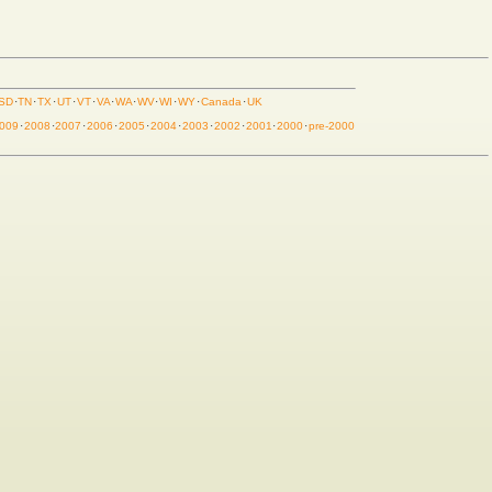
SD
·
TN
·
TX
·
UT
·
VT
·
VA
·
WA
·
WV
·
WI
·
WY
·
Canada
·
UK
009
·
2008
·
2007
·
2006
·
2005
·
2004
·
2003
·
2002
·
2001
·
2000
·
pre-2000