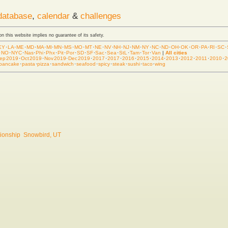
database
,
calendar
&
challenges
 on this website implies no guarantee of its safety.
KY
·
LA
·
ME
·
MD
·
MA
·
MI
·
MN
·
MS
·
MO
·
MT
·
NE
·
NV
·
NH
·
NJ
·
NM
·
NY
·
NC
·
ND
·
OH
·
OK
·
OR
·
PA
·
RI
·
SC
·
·
NO
·
NYC
·
Nas
·
Phi
·
Phx
·
Pit
·
Por
·
SD
·
SF
·
Sac
·
Sea
·
StL
·
Tam
·
Tor
·
Van
|
All cities
ep 2019
·
Oct 2019
·
Nov 2019
·
Dec 2019
·
2017
·
2017
·
2016
·
2015
·
2014
·
2013
·
2012
·
2011
·
2010
·
2
pancake
·
pasta
·
pizza
·
sandwich
·
seafood
·
spicy
·
steak
·
sushi
·
taco
·
wing
ionship
Snowbird, UT