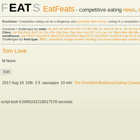
F
EAT
S
EatFeats
- competitive eating
news
,
Disclaimer:
Competitive eating can be a dangerous and
potentially fatal activity
. Listing of a competition
Contests / challenges by
state:
AL
·
AK
·
AZ
·
AR
·
CA
·
CO
·
CT
·
DC
·
DE
·
FL
·
GA
·
HI
·
ID
·
IL
·
IN
·
IA
·
KS
·
Cities:
Atl
·
Bal
·
Bos
·
Buf
·
Chi
·
Cin
·
Cle
·
Dal
·
Den
·
Det
·
Hou
·
Ind
·
KC
·
LA
·
Lon
·
LV
·
Mem
·
Mia
·
Mil
·
Min
month/year:
Jan 2019
·
Feb 2019
·
Mar 2019
·
Apr 2019
·
May 2019
·
Jun 2019
·
Jul 2019
·
Aug 2019
·
S
Challenges by
food type:
BBQ
·
breakfast
·
burger
·
burrito
·
hot dog
·
ice cream
·
milkshake
·
omelet
·
Tom Love
M None
2017 Aug 19
10th
2.5
sausages
10 min
The Snowbird Bratwurst Eating Champ
script took 0.0066242218017578 seconds